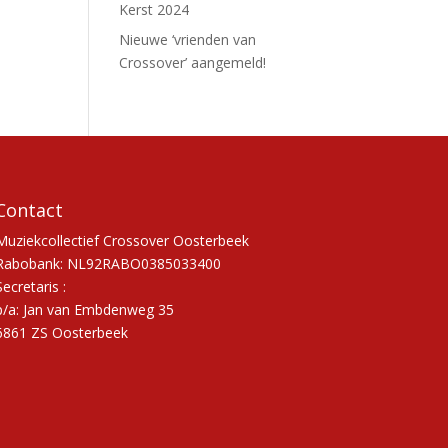
Kerst 2024
Nieuwe ‘vrienden van
Crossover’ aangemeld!
Contact
Muziekcollectief Crossover Oosterbeek
Rabobank: NL92RABO0385033400
Secretaris :
p/a: Jan van Embdenweg 35
6861 ZS Oosterbeek